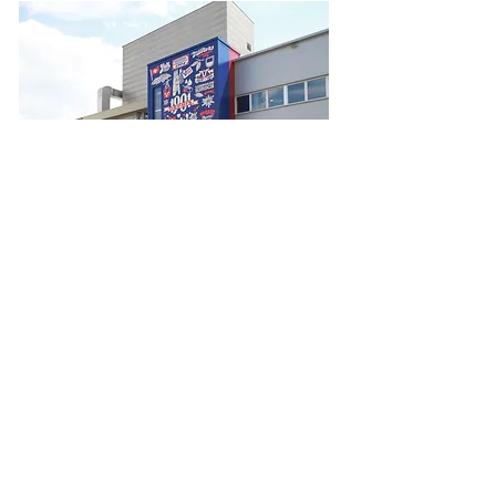
Vielleicht kennt ihr schon einige seiner
Werke. Hier ist eines, das viele
Freiburger bereits bewundern durften:
Eine grosse Wandgestaltung, die
Serge Lowrider anlässlich des 120-
jährigen Jubiläums der
Schokoladenfabrik Villars geschaffen
hat.
Sein Atelier befindet sich direkt neben
der Chocolaterie – eine süsse
Nachbarschaft!